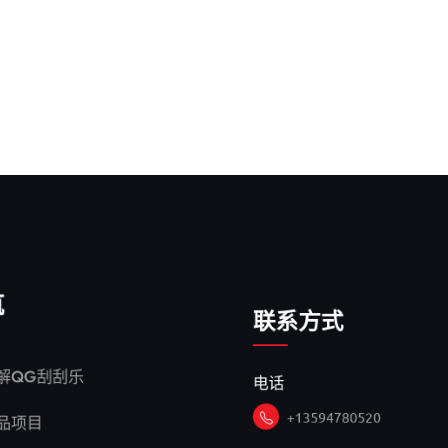
航
联系方式
电话
解QG刮刮乐
+13594780520
品项目