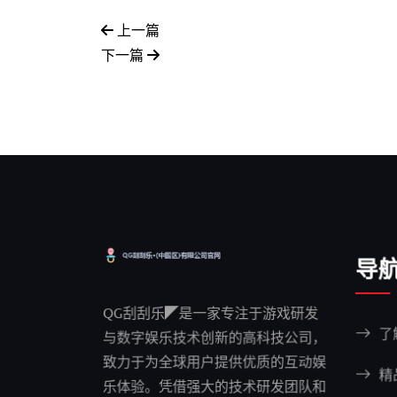
上一篇
下一篇
导
QG刮刮乐◤是一家专注于游戏研发
了
与数字娱乐技术创新的高科技公司，
致力于为全球用户提供优质的互动娱
精
乐体验。凭借强大的技术研发团队和