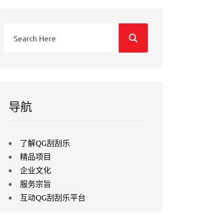
导航
了解QG刮刮乐
精品项目
企业文化
服务宗旨
互动QG刮刮乐平台