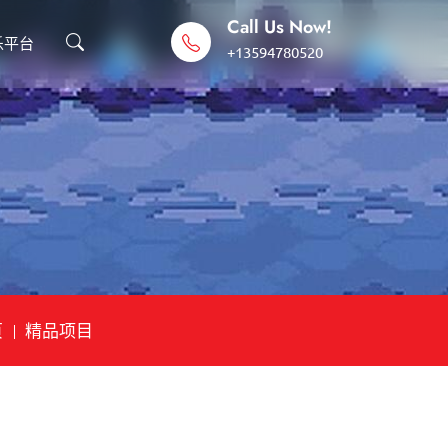
Call Us Now!
乐平台
+13594780520
页
精品项目