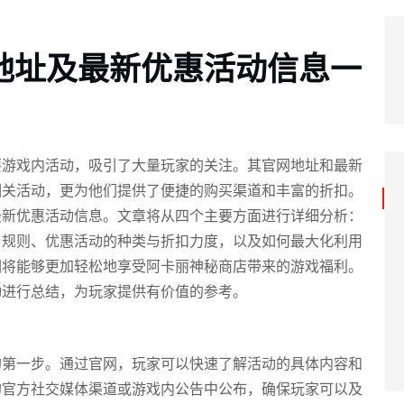
地址及最新优惠活动信息一
要游戏内活动，吸引了大量玩家的关注。其官网地址和最新
相关活动，更为他们提供了便捷的购买渠道和丰富的折扣。
最新优惠活动信息。文章将从四个主要方面进行详细分析：
与规则、优惠活动的种类与折扣力度，以及如何最大化利用
们将能够更加轻松地享受阿卡丽神秘商店带来的游戏福利。
动进行总结，为玩家提供有价值的参考。
的第一步。通过官网，玩家可以快速了解活动的具体内容和
的官方社交媒体渠道或游戏内公告中公布，确保玩家可以及