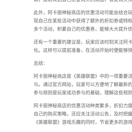
此外，阿卡丽神秘商店的优惠活动可能会结合
现自己在某些活动中获得了额外的折扣券或特
多个活动，积累自己的优惠券，能够大大提升
还有一个重要的建议是，玩家应该时刻关注阿
化。这样可以提前准备，在活动开始时便能够
总结：
阿卡丽神秘商店是《英雄联盟》中的一项重要
与。通过官方网站，玩家可以方便地了解最新
参与规则是玩家成功参与的基础，理解这些规
阿卡丽神秘商店的优惠活动种类繁多，折扣力
自己的购买策略，还应关注活动公告，及时把
《英雄联盟》游戏乐趣的同时，节省更多的游