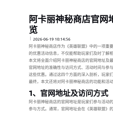
阿卡丽神秘商店官网
览
2026-06-19 10:14:56
阿卡丽神秘商店作为《英雄联盟》中的一项重
的优惠活动信息，不仅能帮助玩家们及时了解
本文将全面介绍阿卡丽神秘商店的官网地址及
官网地址的准确性与访问方式、活动时间与参
这些优惠。通过这四个方面的深入剖析，玩家
最终，本文还将对阿卡丽神秘商店的功能和活
1、官网地址及访问方式
阿卡丽神秘商店的官网地址是玩家们参与活动
参与方式。通常，官网地址会在《英雄联盟》