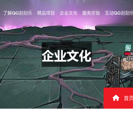
了解QG刮刮乐
精品项目
企业文化
服务宗旨
互动QG刮刮
首