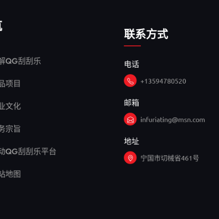
航
联系方式
电话
解QG刮刮乐
+13594780520
品项目
邮箱
业文化
infuriating@msn.com
务宗旨
地址
动QG刮刮乐平台
宁国市切械省461号
站地图